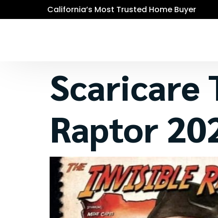
California’s Most Trusted Home Buyer
Scaricare 
Raptor 20