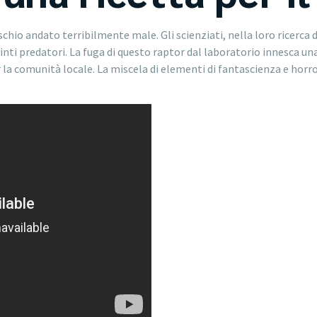
schio andato terribilmente male. Gli scienziati, nella loro ricerc
inti predatori. La fuga di questo raptor dal laboratorio innesca una
 la comunità locale. La miscela di elementi di fantascienza e horr