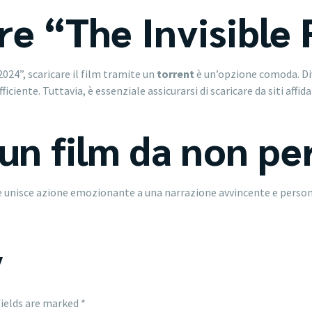
re “The Invisible
2024”, scaricare il film tramite un
torrent
è un’opzione comoda. Div
iente. Tuttavia, è essenziale assicurarsi di scaricare da siti affidab
un film da non pe
he unisce azione emozionante a una narrazione avvincente e person
y
fields are marked
*