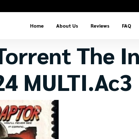
Home
About Us
Reviews
FAQ
Torrent The In
24 MULTI.Ac3