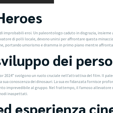
 Heroes
i improbabili eroi. Un paleontologo caduto in disgrazia, insieme al
atore di polli locale, devono unirsi per affrontare questa minaccia
ne, portando umorismo e dramma in primo piano mentre affrontano
viluppo dei pers
r 2024” svolgono un ruolo cruciale nell’attrattiva del film. Il pa
 la sua conoscenza dei dinosauri. La sua ex fidanzata fornisce pro
nto imprevedibile al gruppo. Nel frattempo, il famoso allevatore di
odi inaspettati.
i ed esperienza ci