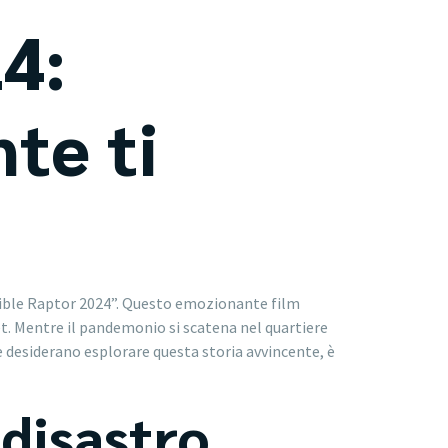
4:
te ti
isible Raptor 2024”. Questo emozionante film
ret. Mentre il pandemonio si scatena nel quartiere
che desiderano esplorare questa storia avvincente, è
 disastro