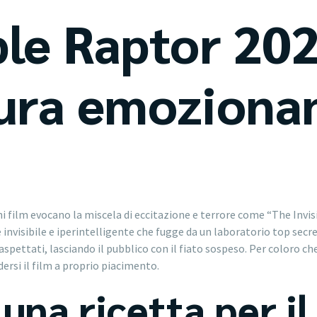
ble Raptor 202
ura emozionan
i film evocano la miscela di eccitazione e terrore come “The Inv
e invisibile e iperintelligente che fugge da un laboratorio top sec
inaspettati, lasciando il pubblico con il fiato sospeso. Per coloro 
dersi il film a proprio piacimento.
una ricetta per il