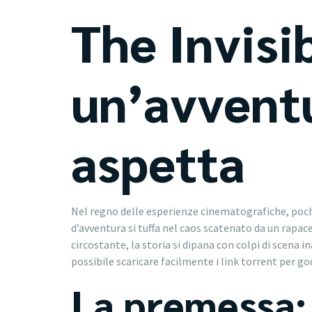
The Invisi
un’avvent
aspetta
Nel regno delle esperienze cinematografiche, poch
d’avventura si tuffa nel caos scatenato da un rapac
circostante, la storia si dipana con colpi di scena 
possibile scaricare facilmente i link torrent per go
La premessa: 