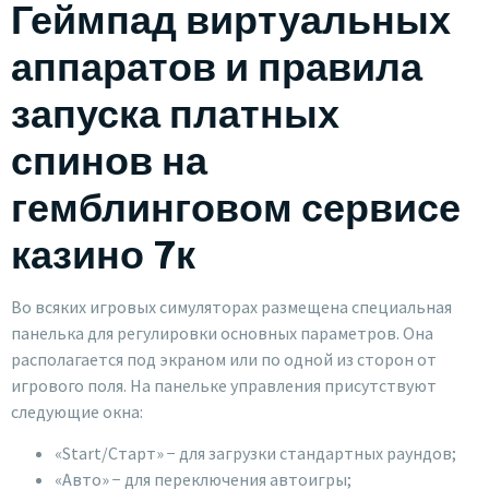
Геймпад виртуальных
аппаратов и правила
запуска платных
спинов на
гемблинговом сервисе
казино 7к
Во всяких игровых симуляторах размещена специальная
панелька для регулировки основных параметров. Она
располагается под экраном или по одной из сторон от
игрового поля. На панельке управления присутствуют
следующие окна:
«Start/Старт» − для загрузки стандартных раундов;
«Авто» − для переключения автоигры;