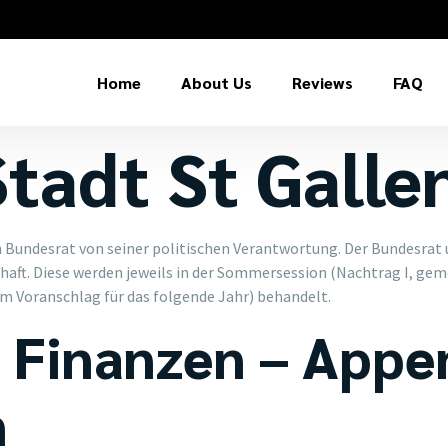
Home
About Us
Reviews
FAQ
tadt St Galle
 Bundesrat von seiner politischen Verantwortung. Der Bundesrat
haft. Diese werden jeweils in der Sommersession (Nachtrag I, gem
m Voranschlag für das folgende Jahr) behandelt.
Finanzen – Appen
n