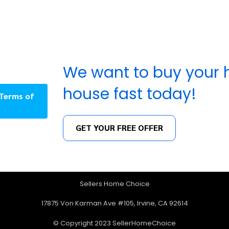
We want to buy your h
house fast today!
 Terms of
GET YOUR FREE OFFER
Sellers Home Choice
17875 Von Karman Ave #105, Irvine, CA 92614
© Copyright 2023 SellerHomeChoice