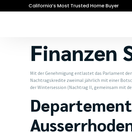
California’s Most Trusted Home Buyer
Finanzen S
Mit der Genehmigung entlastet das Parlament den
Nachtragskredite zweimal jährlich mit einer Botsc
der Wintersession (Nachtrag II, gemeinsam mit de
Departement 
Ausserrhode