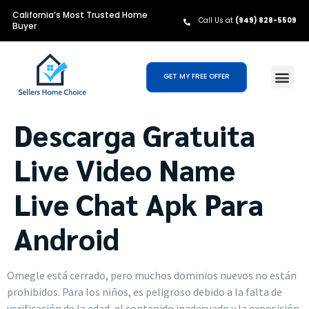
California’s Most Trusted Home
Call Us at
(949) 828-5509
Buyer
GET MY FREE OFFER
Descarga Gratuita
Live Video Name
Live Chat Apk Para
Android
Omegle está cerrado, pero muchos dominios nuevos no están
prohibidos. Para los niños, es peligroso debido a la falta de
verificación de la edad, el contenido inadecuado y la exposición