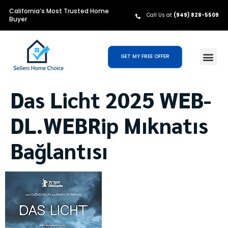
California’s Most Trusted Home
Call Us at
(949) 828-5509
Buyer
GET MY FREE OFFER
Das Licht 2025 WEB-
DL.WEBRip Mıknatıs
Bağlantısı