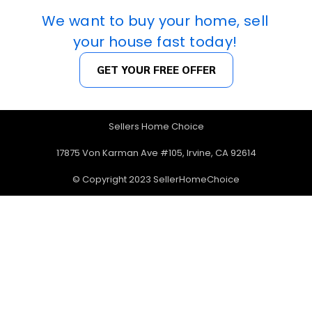
We want to buy your home, sell
your house fast today!
GET YOUR FREE OFFER
Sellers Home Choice
17875 Von Karman Ave #105, Irvine, CA 92614
© Copyright 2023 SellerHomeChoice