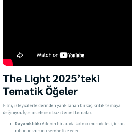
The Light 2025’teki
Tematik Öğeler
Film, izleyicilerle derinden yankılanan birkaç kritik temaya
değiniyor. İşte incelenen bazı temel temalar:
Dayanıklılık:
Ailenin bir arada kalma mücadelesi, insan
ruhunun gücünü sembolize eder.