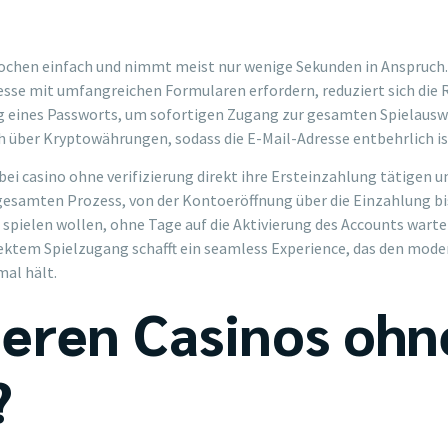
ochen einfach und nimmt meist nur wenige Sekunden in Anspruch.
sse mit umfangreichen Formularen erfordern, reduziert sich die R
g eines Passworts, um sofortigen Zugang zur gesamten Spielauswa
ch über Kryptowährungen, sodass die E-Mail-Adresse entbehrlich i
ei casino ohne verifizierung direkt ihre Ersteinzahlung tätigen u
esamten Prozess, von der Kontoeröffnung über die Einzahlung bis
ng spielen wollen, ohne Tage auf die Aktivierung des Accounts war
ktem Spielzugang schafft ein seamless Experience, das den mode
al hält.
ieren Casinos ohn
?