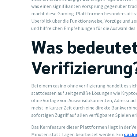
was einen signifikanten Vorsprung gegenüber trad
macht diese Gaming-Plattformen besonders attrakt
Überblick über die Funktionsweise, Vorzüge und z
und hilfreichen Empfehlungen für die Auswahl des 
Was bedeutet
Verifizierung
Bei einem casino ohne verifizierung handelt es sich
stattdessen auf zeitgemäße Lösungen wie Krypto
ohne Vorlage von Ausweisdokumenten, Adressnachwe
meist in kurzer Zeit durch eine direkte Bankverbi
sofortigen Zugriff auf allen verfügbaren Spielen e
Das Kernfeature dieser Plattformen liegt in der 
casin
Minuten statt Tagen bearbeitet werden. Ein