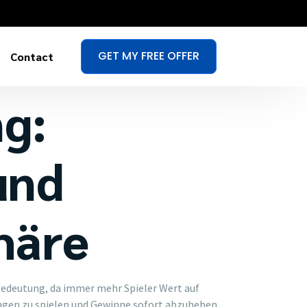
GET MY FREE OFFER
Contact
ng:
und
häre
Bedeutung, da immer mehr Spieler Wert auf
ngen zu spielen und Gewinne sofort abzuheben,