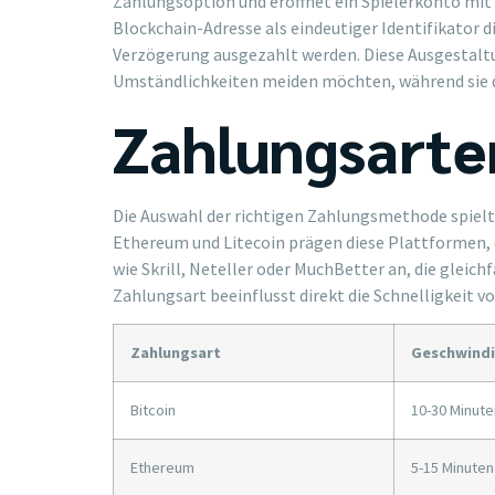
Zahlungsoption und eröffnet ein Spielerkonto mi
Blockchain-Adresse als eindeutiger Identifikator 
Verzögerung ausgezahlt werden. Diese Ausgestaltung
Umständlichkeiten meiden möchten, während sie d
Zahlungsarten
Die Auswahl der richtigen Zahlungsmethode spielt b
Ethereum und Litecoin prägen diese Plattformen, d
wie Skrill, Neteller oder MuchBetter an, die glei
Zahlungsart beeinflusst direkt die Schnelligkeit 
Zahlungsart
Geschwindi
Bitcoin
10-30 Minute
Ethereum
5-15 Minuten