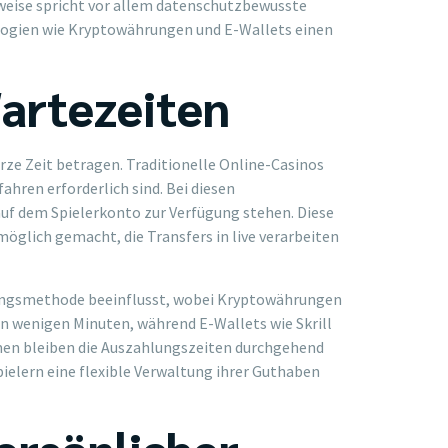
weise spricht vor allem datenschutzbewusste
ologien wie Kryptowährungen und E-Wallets einen
artezeiten
urze Zeit betragen. Traditionelle Online-Casinos
ren erforderlich sind. Bei diesen
auf dem Spielerkonto zur Verfügung stehen. Diese
lich gemacht, die Transfers in live verarbeiten
hlungsmethode beeinflusst, wobei Kryptowährungen
n wenigen Minuten, während E-Wallets wie Skrill
men bleiben die Auszahlungszeiten durchgehend
ielern eine flexible Verwaltung ihrer Guthaben