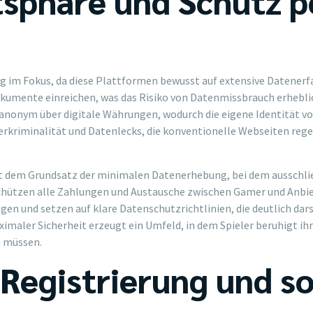
sphäre und Schutz p
ng im Fokus, da diese Plattformen bewusst auf extensive Datener
mente einreichen, was das Risiko von Datenmissbrauch erheblich
anonym über digitale Währungen, wodurch die eigene Identität vo
erkriminalität und Datenlecks, die konventionelle Webseiten re
lgt dem Grundsatz der minimalen Datenerhebung, bei dem ausschl
hützen alle Zahlungen und Austausche zwischen Gamer und Anbiet
 und setzen auf klare Datenschutzrichtlinien, die deutlich dars
aler Sicherheit erzeugt ein Umfeld, in dem Spieler beruhigt ihr
u müssen.
Registrierung und so