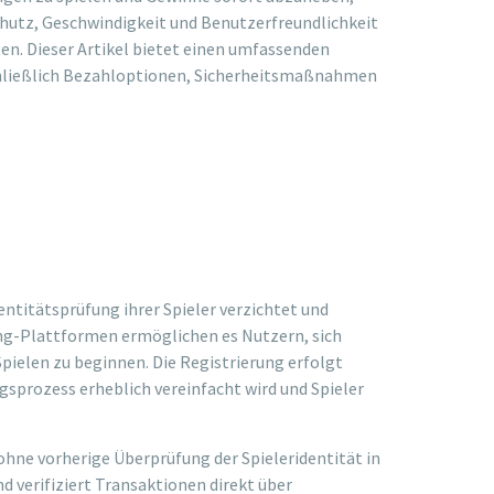
chutz, Geschwindigkeit und Benutzerfreundlichkeit
en. Dieser Artikel bietet einen umfassenden
schließlich Bezahloptionen, Sicherheitsmaßnahmen
entitätsprüfung ihrer Spieler verzichtet und
g-Plattformen ermöglichen es Nutzern, sich
ielen zu beginnen. Die Registrierung erfolgt
sprozess erheblich vereinfacht wird und Spieler
hne vorherige Überprüfung der Spieleridentität in
 verifiziert Transaktionen direkt über