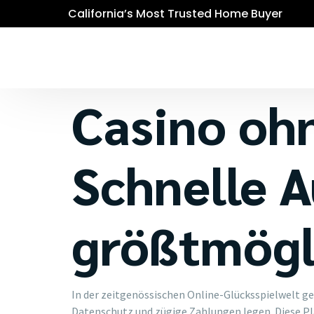
California’s Most Trusted Home Buyer
Casino ohn
Schnelle 
größtmögl
In der zeitgenössischen Online-Glücksspielwelt g
Datenschutz und zügige Zahlungen legen. Diese Pl