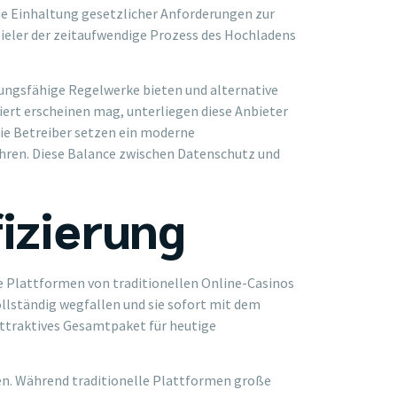
ie Einhaltung gesetzlicher Anforderungen zur
pieler der zeitaufwendige Prozess des Hochladens
ssungsfähige Regelwerke bieten und alternative
iert erscheinen mag, unterliegen diese Anbieter
e Betreiber setzen ein moderne
wahren. Diese Balance zwischen Datenschutz und
izierung
se Plattformen von traditionellen Online-Casinos
llständig wegfallen und sie sofort mit dem
attraktives Gesamtpaket für heutige
ren. Während traditionelle Plattformen große