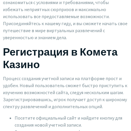
ознакомиться с условиями и требованиями, чтобы
избежать неприятных сюрпризов и максимально
использовать все предоставляемые возможности.
Присоединяйтесь к нашему гиду, и вы сможете начать свое
путешествие в мире виртуальных развлечений с
уверенностью и знанием дела.
Регистрация в Комета
Казино
Процесс создания учетной записи на платформе прост и
удобен. Новый пользователь сможет быстро приступить к
изучению возможностей сайта, следуя нескольким шагам.
Зарегистрировавшись, игрок получает доступ к широкому
спектру развлечений и дополнительных опций.
Посетите официальный сайт и найдите кнопку для
создания новой учетной записи.