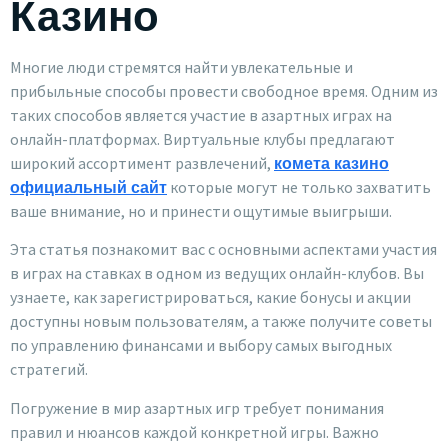
Казино
Многие люди стремятся найти увлекательные и
прибыльные способы провести свободное время. Одним из
таких способов является участие в азартных играх на
онлайн-платформах. Виртуальные клубы предлагают
комета казино
широкий ассортимент развлечений,
официальный сайт
которые могут не только захватить
ваше внимание, но и принести ощутимые выигрыши.
Эта статья познакомит вас с основными аспектами участия
в играх на ставках в одном из ведущих онлайн-клубов. Вы
узнаете, как зарегистрироваться, какие бонусы и акции
доступны новым пользователям, а также получите советы
по управлению финансами и выбору самых выгодных
стратегий.
Погружение в мир азартных игр требует понимания
правил и нюансов каждой конкретной игры. Важно