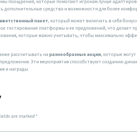
рмы поощрений, которые помогают игрокам лучше адаптиров
ть дополнительные средства и возможности для более комфор
риветственный пакет
, который может включать в себя бонус
ое тестирование платформы и ее предложений, что делает п
ебования, которые важно учитывать, чтобы максимально эфф
также рассчитывать на
разнообразные акции
, которые могут
 предложения. Эти мероприятия способствуют созданию дина
я и награды.
y
fields are marked
*