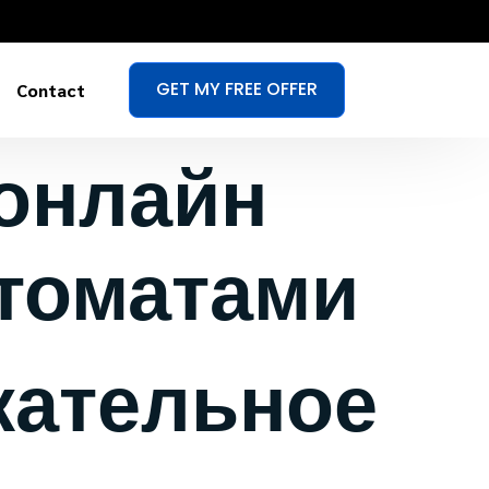
GET MY FREE OFFER
Contact
 онлайн
втоматами
кательное