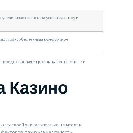
о увеличивает шансы на успешную игру и
ных стран, обеспечивая комфортное
, предоставляя игрокам качественные и
а Казино
яются своей уникальностью и высоким
 факторов, таких как надежность,