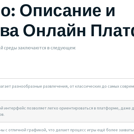
о: Описание и
ва Онлайн Пла
й среды заключаются в следующем:
гает разнообразные развлечения, от классических до самых совреме
ой интерфейс позволяет легко ориентироваться в платформе, даже 
ов.
ны с отличной графикой, что делает процесс игры ещё более захват