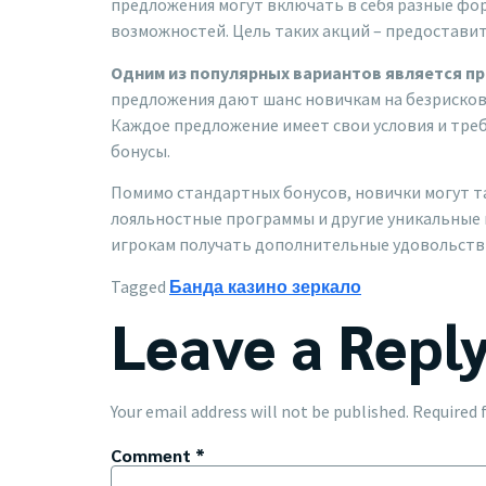
предложения могут включать в себя разные фо
возможностей. Цель таких акций – предостави
Одним из популярных вариантов является п
предложения дают шанс новичкам на безрисков
Каждое предложение имеет свои условия и тр
бонусы.
Помимо стандартных бонусов, новички могут 
лояльностные программы и другие уникальные
игрокам получать дополнительные удовольстви
Банда казино зеркало
Tagged
Leave a Repl
Your email address will not be published.
Required 
Comment
*