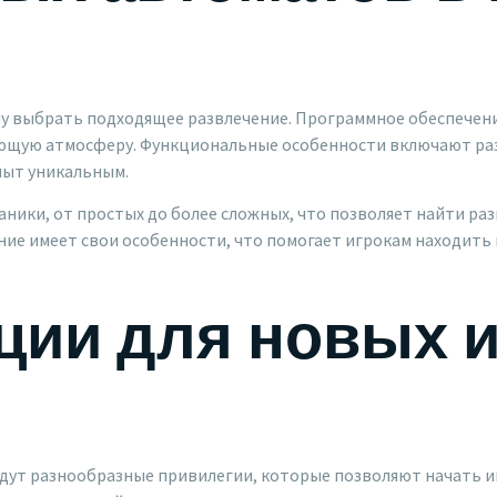
у выбрать подходящее развлечение. Программное обеспечени
ающую атмосферу. Функциональные особенности включают ра
пыт уникальным.
ники, от простых до более сложных, что позволяет найти раз
ние имеет свои особенности, что помогает игрокам находить
ции для новых и
ждут разнообразные привилегии, которые позволяют начать 