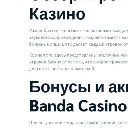
Казино
Разнообразие тем и сюжетов позволяет каждом
звукового сопровождения, создавая захватыв
бонусные опции, что делает каждый игровой о
Кроме того, здесь представлены различные меха
игроков. Важно отметить, что каждое приложе
достигать поставленных целей.
Бонусы и ак
Banda Casino
При вступлении в мир азартных игр новичков 