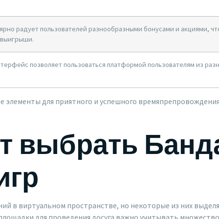
ярно радует пользователей разнообразными бонусами и акциями, чт
 выигрыши.
терфейс позволяет пользоваться платформой пользователям из раз
ые элементы для приятного и успешного времяпрепровождения
т выбрать Банд
игр
ий в виртуальном пространстве, но некоторые из них выдел
 площадки для проведения досуга важно учитывать множество