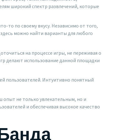
елям широкий спектр развлечений, которые
то-то по своему вкусу. Независимо от того,
 здесь можно найти варианты для любого
доточиться на процессе игры, не переживая о
игр делают использование данной площадки
тей пользователей. Интуитивно понятный
ш опыт не только увлекательным, но и
ьзователей и обеспечивая высокое качество
 Банда