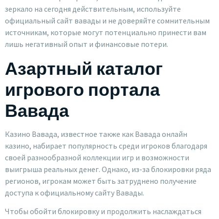
зеркало на сегодня действительным, используйте
официальный сайт вавады и не доверяйте сомнительным
источникам, которые могут потенциально принести вам
лишь негативный опыт и финансовые потери.
Азартный каталог
игрового портала
Вавада
Казино Вавада, известное также как Вавада онлайн
казино, набирает популярность среди игроков благодаря
своей разнообразной коллекции игр и возможности
выигрыша реальных денег. Однако, из-за блокировки ряда
регионов, игрокам может быть затруднено получение
доступа к официальному сайту Вавады.
Чтобы обойти блокировку и продолжить наслаждаться