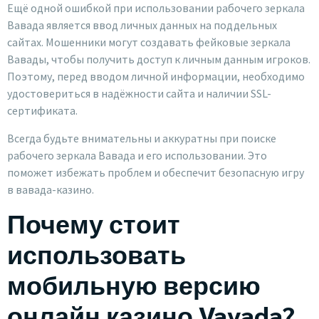
Ещё одной ошибкой при использовании рабочего зеркала
Вавада является ввод личных данных на поддельных
сайтах. Мошенники могут создавать фейковые зеркала
Вавады, чтобы получить доступ к личным данным игроков.
Поэтому, перед вводом личной информации, необходимо
удостовериться в надёжности сайта и наличии SSL-
сертификата.
Всегда будьте внимательны и аккуратны при поиске
рабочего зеркала Вавада и его использовании. Это
поможет избежать проблем и обеспечит безопасную игру
в вавада-казино.
Почему стоит
использовать
мобильную версию
онлайн казино Vavada?