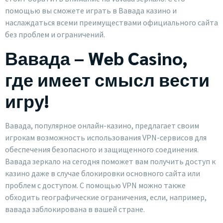
помощью вы сможете играть в Вавада казино и
наслаждаться всеми преимуществами официального сайта
без проблем и ограничений.
Вавада – Web Casino,
где имеет смысл вести
игру!
Вавада, популярное онлайн-казино, предлагает своим
игрокам возможность использования VPN-сервисов для
обеспечения безопасного и защищенного соединения.
Вавада зеркало на сегодня поможет вам получить доступ к
казино даже в случае блокировки основного сайта или
проблем с доступом. С помощью VPN можно также
обходить географические ограничения, если, например,
вавада заблокирована в вашей стране.