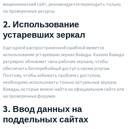
мошеннический сайт, рекомендуется переходить только
на проверенные ресурсы.
2. Использование
устаревших зеркал
Ещё одной распространённой ошибкой является
использование устаревших зеркал Вавады. Казино Вавада
регулярно обновляет свои рабочие зеркала, чтобы
обеспечить бесперебойный доступ к своим услугам.
Поэтому, чтобы избежать проблем с доступом,
необходимо использовать только актуальные зеркала
Вавады, которые можно найти на официальном сайте или
на проверенных форумах.
3. Ввод данных на
поддельных сайтах