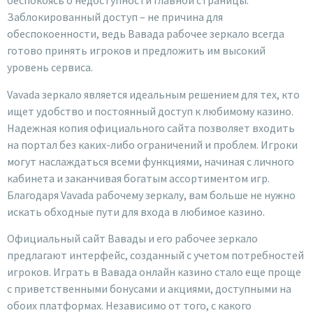
беспокоясь о недоступности главной страницы.
Заблокированный доступ – не причина для
обеспокоенности, ведь Вавада рабочее зеркало всегда
готово принять игроков и предложить им высокий
уровень сервиса.
Vavada зеркало является идеальным решением для тех, кто
ищет удобство и постоянный доступ к любимому казино.
Надежная копия официального сайта позволяет входить
на портал без каких-либо ограничений и проблем. Игроки
могут наслаждаться всеми функциями, начиная с личного
кабинета и заканчивая богатым ассортиментом игр.
Благодаря Vavada рабочему зеркалу, вам больше не нужно
искать обходные пути для входа в любимое казино.
Официальный сайт Вавады и его рабочее зеркало
предлагают интерфейс, созданный с учетом потребностей
игроков. Играть в Вавада онлайн казино стало еще проще
с приветственными бонусами и акциями, доступными на
обоих платформах. Независимо от того, с какого