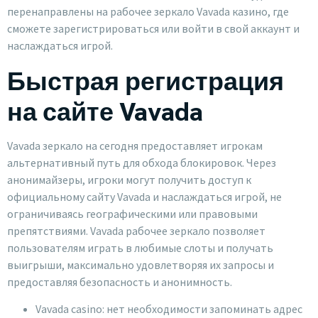
перенаправлены на рабочее зеркало Vavada казино, где
сможете зарегистрироваться или войти в свой аккаунт и
наслаждаться игрой.
Быстрая регистрация
на сайте Vavada
Vavada зеркало на сегодня предоставляет игрокам
альтернативный путь для обхода блокировок. Через
анонимайзеры, игроки могут получить доступ к
официальному сайту Vavada и наслаждаться игрой, не
ограничиваясь географическими или правовыми
препятствиями. Vavada рабочее зеркало позволяет
пользователям играть в любимые слоты и получать
выигрыши, максимально удовлетворяя их запросы и
предоставляя безопасность и анонимность.
Vavada casino: нет необходимости запоминать адрес