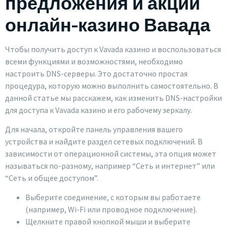
предложения и акции
онлайн-казино Вавада
Чтобы получить доступ к Vavada казино и воспользоваться
всеми функциями и возможностями, необходимо
настроить DNS-серверы. Это достаточно простая
процедура, которую можно выполнить самостоятельно. В
данной статье мы расскажем, как изменить DNS-настройки
для доступа к Vavada казино и его рабочему зеркалу.
Для начала, откройте панель управления вашего
устройства и найдите раздел сетевых подключений. В
зависимости от операционной системы, эта опция может
называться по-разному, например “Сеть и интернет” или
“Сеть и общее доступом”.
Выберите соединение, с которым вы работаете
(например, Wi-Fi или проводное подключение).
Щелкните правой кнопкой мыши и выберите