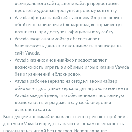
официального сайта, анонимайзер предоставляет
простой и удобный доступ к игровому контенту.
Vavada официальный сайт: анонимайзер позволяет
обойти ограничения и блокировки, которые могут
возникать при доступе к официальному сайту.
Vavada вход: анонимайзер обеспечивает
безопасность данных и анонимность при входе на
сайт Vavada.
Vavada казино: анонимайзер предоставляет
возможность играть в любимые игры в казино Vavada
без ограничений и блокировок.
Vavada рабочее зеркало на сегодня: анонимайзер
обновляет доступное зеркало для игрового контента
Vavada каждый день, что обеспечивает постоянную
возможность игры даже в случае блокировки
основного сайта.
Выводящие анонимайзеры качественно решают проблемы
доступа к Vavada и предоставляют игрокам возможность
наслаждаться игрой без преград. Использование