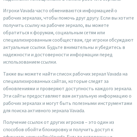
Игроки Vavada часто обмениваются информацией о
рабочих зеркалах, чтобы помочь друг другу. Если вы хотите
получить ссылку на рабочее зеркало, вы можете
обратиться к форумам, социальным сетям или
специализированным сообществам, где игроки обсуждают
актуальные ссылки. Будьте внимательны и убедитесь в
надежности и достоверности информации перед
использованием ссылки.
Также вы можете найти список рабочих зеркал Vavada на
специализированных сайтах, которые следят за
обновлениями и проверяют доступность каждого зеркала.
Эти сайты предоставляют вам актуальную информацию о
рабочих зеркалах и могут быть полезными инструментами
для поиска активного зеркала Vavada.
Получение ссылок от других игроков – это один из
способов обойти блокировку и получить доступ к
официальному сайту Vavada. Будьте осторожны и