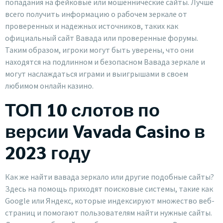
попадания на фейковые или мошеннические сайты. Лучше
всего получить информацию о рабочем зеркале от
проверенных и надежных источников, таких как
официальный сайт Вавада или проверенные форумы.
Таким образом, игроки могут быть уверены, что они
находятся на подлинном и безопасном Вавада зеркале и
могут наслаждаться играми и выигрышами в своем
любимом онлайн казино.
ТОП 10 слотов по
версии Vavada Casino в
2023 году
Как же найти вавада зеркало или другие подобные сайты?
Здесь на помощь приходят поисковые системы, такие как
Google или Яндекс, которые индексируют множество веб-
страниц и помогают пользователям найти нужные сайты.