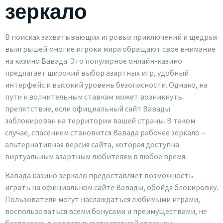
зеркало
В поисках захватывающих игровых приключений и щедрых
выигрышей многие игроки мира обращают свое внимание
на казино Вавада. Это популярное онлайн-казино
предлагает широкий выбор азартных игр, удобный
интерфейс и высокий уровень безопасности. Однако, на
пути к волнительным ставкам может возникнуть
препятствие, если официальный сайт Вавады
заблокирован на территории вашей страны. В таком
случае, спасением становится Вавада рабочее зеркало –
альтернативная версия сайта, которая доступна
виртуальным азартным любителям в любое время.
Вавада казино зеркало предоставляет возможность
играть на официальном сайте Вавады, обойдя блокировку.
Пользователи могут наслаждаться любимыми играми,
воспользоваться всеми бонусами и преимуществами, не