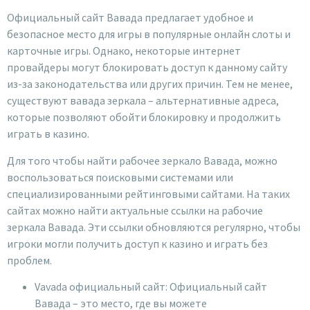
Официальный сайт Вавада предлагает удобное и
безопасное место для игры в популярные онлайн слоты и
карточные игры. Однако, некоторые интернет
провайдеры могут блокировать доступ к данному сайту
из-за законодательства или других причин. Тем не менее,
существуют вавада зеркала – альтернативные адреса,
которые позволяют обойти блокировку и продолжить
играть в казино.
Для того чтобы найти рабочее зеркало Вавада, можно
воспользоваться поисковыми системами или
специализированными рейтинговыми сайтами. На таких
сайтах можно найти актуальные ссылки на рабочие
зеркала Вавада. Эти ссылки обновляются регулярно, чтобы
игроки могли получить доступ к казино и играть без
проблем.
Vavada официальный сайт: Официальный сайт
Вавада – это место, где вы можете