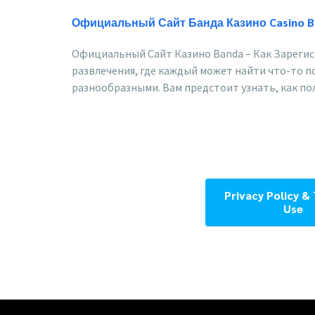
Официальный Сайт Банда Казино Casino Ba
Официальный Сайт Казино Banda – Как Зарегис
развлечения, где каждый может найти что-то п
разнообразными. Вам предстоит узнать, как по
Privacy Policy &
Use