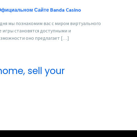
 Официальном Сайте Banda Casino
дня мы познакомим вас с миром виртуального
ые игры становятся доступными и
возможности оно предлагает […]
ome, sell your