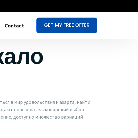
GET MY FREE OFFER
Contact
кало
ься в мир удовольствия и азарта, найти
лагают пользователям широкий выбор
нение, доступно множество вариаций