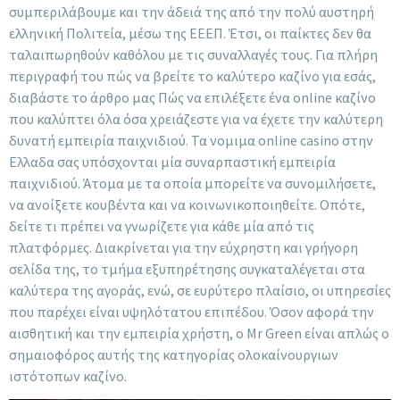
συμπεριλάβουμε και την άδειά της από την πολύ αυστηρή
ελληνική Πολιτεία, μέσω της ΕΕΕΠ. Έτσι, οι παίκτες δεν θα
ταλαιπωρηθούν καθόλου με τις συναλλαγές τους. Για πλήρη
περιγραφή του πώς να βρείτε το καλύτερο καζίνο για εσάς,
διαβάστε το άρθρο μας Πώς να επιλέξετε ένα online καζίνο
που καλύπτει όλα όσα χρειάζεστε για να έχετε την καλύτερη
δυνατή εμπειρία παιχνιδιού. Τα νομιμα online casino στην
Ελλαδα σας υπόσχονται μία συναρπαστική εμπειρία
παιχνιδιού. Άτομα με τα οποία μπορείτε να συνομιλήσετε,
να ανοίξετε κουβέντα και να κοινωνικοποιηθείτε. Οπότε,
δείτε τι πρέπει να γνωρίζετε για κάθε μία από τις
πλατφόρμες. Διακρίνεται για την εύχρηστη και γρήγορη
σελίδα της, το τμήμα εξυπηρέτησης συγκαταλέγεται στα
καλύτερα της αγοράς, ενώ, σε ευρύτερο πλαίσιο, οι υπηρεσίες
που παρέχει είναι υψηλότατου επιπέδου. Όσον αφορά την
αισθητική και την εμπειρία χρήστη, ο Mr Green είναι απλώς ο
σημαιοφόρος αυτής της κατηγορίας ολοκαίνουργιων
ιστότοπων καζίνο.