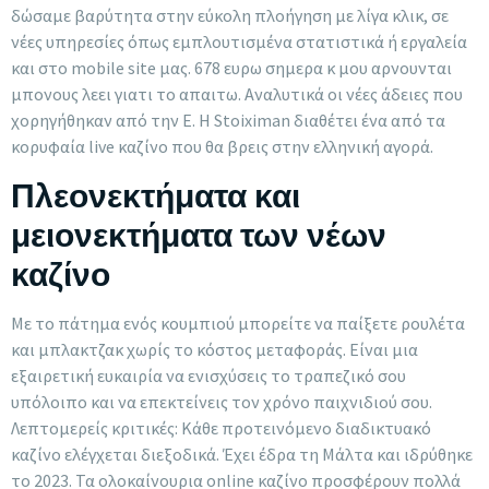
δώσαμε βαρύτητα στην εύκολη πλοήγηση με λίγα κλικ, σε
νέες υπηρεσίες όπως εμπλουτισμένα στατιστικά ή εργαλεία
και στο mobile site μας. 678 ευρω σημερα κ μου αρνουνται
μπονους λεει γιατι το απαιτω. Αναλυτικά οι νέες άδειες που
χορηγήθηκαν από την Ε. H Stoiximan διαθέτει ένα από τα
κορυφαία live καζίνο που θα βρεις στην ελληνική αγορά.
Πλεονεκτήματα και
μειονεκτήματα των νέων
καζίνο
Με το πάτημα ενός κουμπιού μπορείτε να παίξετε ρουλέτα
και μπλακτζακ χωρίς το κόστος μεταφοράς. Είναι μια
εξαιρετική ευκαιρία να ενισχύσεις το τραπεζικό σου
υπόλοιπο και να επεκτείνεις τον χρόνο παιχνιδιού σου.
Λεπτομερείς κριτικές: Κάθε προτεινόμενο διαδικτυακό
καζίνο ελέγχεται διεξοδικά. Έχει έδρα τη Mάλτα και ιδρύθηκε
το 2023. Τα ολοκαίνουρια online καζίνο προσφέρουν πολλά