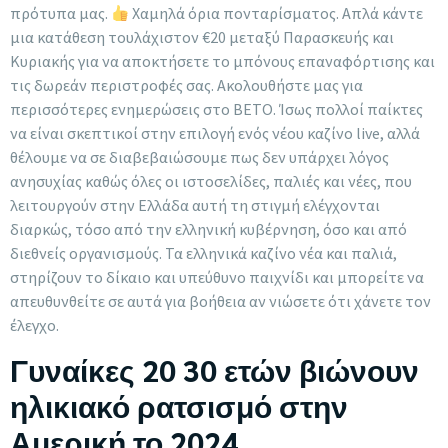
πρότυπα μας.
Χαμηλά όρια πονταρίσματος. Απλά κάντε
μια κατάθεση τουλάχιστον €20 μεταξύ Παρασκευής και
Κυριακής για να αποκτήσετε το μπόνους επαναφόρτισης και
τις δωρεάν περιστροφές σας. Ακολουθήστε μας για
περισσότερες ενημερώσεις στο BETO. Ίσως πολλοί παίκτες
να είναι σκεπτικοί στην επιλογή ενός νέου καζίνο live, αλλά
θέλουμε να σε διαβεβαιώσουμε πως δεν υπάρχει λόγος
ανησυχίας καθώς όλες οι ιστοσελίδες, παλιές και νέες, που
λειτουργούν στην Ελλάδα αυτή τη στιγμή ελέγχονται
διαρκώς, τόσο από την ελληνική κυβέρνηση, όσο και από
διεθνείς οργανισμούς. Τα ελληνικά καζίνο νέα και παλιά,
στηρίζουν το δίκαιο και υπεύθυνο παιχνίδι και μπορείτε να
απευθυνθείτε σε αυτά για βοήθεια αν νιώσετε ότι χάνετε τον
έλεγχο.
Γυναίκες 20 30 ετών βιώνουν
ηλικιακό ρατσισμό στην
Αμερική το 2024