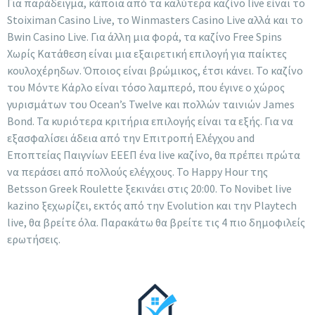
Για παράδειγμα, κάποια από τα καλύτερα καζίνο live είναι το
Stoiximan Casino Live, το Winmasters Casino Live αλλά και το
Bwin Casino Live. Για άλλη μια φορά, τα καζίνο Free Spins
Χωρίς Κατάθεση είναι μια εξαιρετική επιλογή για παίκτες
κουλοχέρηδων. Όποιος είναι βρώμικος, έτσι κάνει. Το καζίνο
του Μόντε Κάρλο είναι τόσο λαμπερό, που έγινε ο χώρος
γυρισμάτων του Ocean’s Twelve και πολλών ταινιών James
Bond. Τα κυριότερα κριτήρια επιλογής είναι τα εξής. Για να
εξασφαλίσει άδεια από την Επιτροπή Ελέγχου and
Εποπτείας Παιγνίων ΕΕΕΠ ένα live καζίνο, θα πρέπει πρώτα
να περάσει από πολλούς ελέγχους. Το Happy Hour της
Betsson Greek Roulette ξεκινάει στις 20:00. Το Novibet live
kazinο ξεχωρίζει, εκτός από την Evolution και την Playtech
live, θα βρείτε όλα. Παρακάτω θα βρείτε τις 4 πιο δημοφιλείς
ερωτήσεις.