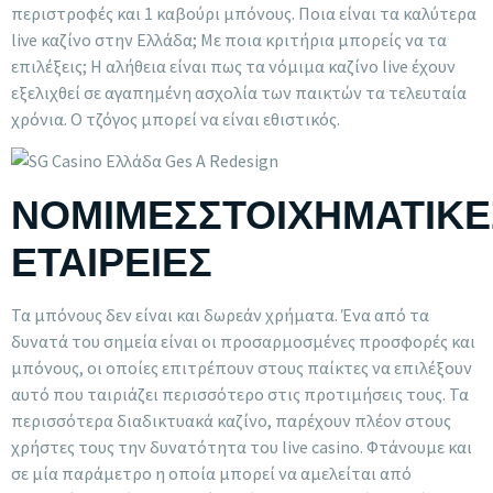
περιστροφές και 1 καβούρι μπόνους. Ποια είναι τα καλύτερα
live καζίνο στην Ελλάδα; Με ποια κριτήρια μπορείς να τα
επιλέξεις; Η αλήθεια είναι πως τα νόμιμα καζίνο live έχουν
εξελιχθεί σε αγαπημένη ασχολία των παικτών τα τελευταία
χρόνια. Ο τζόγος μπορεί να είναι εθιστικός.
ΝΟΜΙΜΕΣΣΤΟΙΧΗΜΑΤΙΚΕ
ΕΤΑΙΡΕΙΕΣ
Τα μπόνους δεν είναι και δωρεάν χρήματα. Ένα από τα
δυνατά του σημεία είναι οι προσαρμοσμένες προσφορές και
μπόνους, οι οποίες επιτρέπουν στους παίκτες να επιλέξουν
αυτό που ταιριάζει περισσότερο στις προτιμήσεις τους. Τα
περισσότερα διαδικτυακά καζίνο, παρέχουν πλέον στους
χρήστες τους την δυνατότητα του live casino. Φτάνουμε και
σε μία παράμετρο η οποία μπορεί να αμελείται από