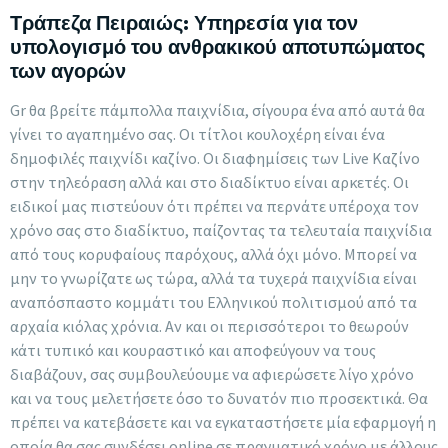
Τράπεζα Πειραιώς: Υπηρεσία για τον
υπολογισμό του ανθρακικού αποτυπώματος
των αγορών
Gr θα βρείτε πάμπολλα παιχνίδια, σίγουρα ένα από αυτά θα
γίνει το αγαπημένο σας. Οι τίτλοι κουλοχέρη είναι ένα
δημοφιλές παιχνίδι καζίνο. Οι διαφημίσεις των Live Καζίνο
στην τηλεόραση αλλά και στο διαδίκτυο είναι αρκετές. Οι
ειδικοί μας πιστεύουν ότι πρέπει να περνάτε υπέροχα τον
χρόνο σας στο διαδίκτυο, παίζοντας τα τελευταία παιχνίδια
από τους κορυφαίους παρόχους, αλλά όχι μόνο. Μπορεί να
μην το γνωρίζατε ως τώρα, αλλά τα τυχερά παιχνίδια είναι
αναπόσπαστο κομμάτι του Ελληνικού πολιτισμού από τα
αρχαία κιόλας χρόνια. Αν και οι περισσότεροι το θεωρούν
κάτι τυπικό και κουραστικό και αποφεύγουν να τους
διαβάζουν, σας συμβουλεύουμε να αφιερώσετε λίγο χρόνο
και να τους μελετήσετε όσο το δυνατόν πιο προσεκτικά. Θα
πρέπει να κατεβάσετε και να εγκαταστήσετε μία εφαρμογή η
οποία θα σας συνδέσει online σε πραγματικό χρόνο με άλλους