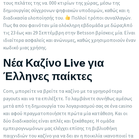
τους πελάτες της να. 000 κτιρίων της χώρας, μέσω της
δημιουργίας σύγχρονων ψηφιακών υποδομών, καθώς και η
διαδικασία υλοποίησής του.
Πολλοί τρόποι συναλλαγών.
Πως θα σου φαινόταν μία ολόκληρη εβδομάδα με δώρα;Από
τις 23 έως και 29 Σεπτέμβρη στην Betsson βρίσκεις μία. Είναι
ιδιαίτερα ασφαλείς και ανώνυμες, καθώς χρησιμοποιούν έναν
κωδικό μιας χρήσης.
Νέα Καζίνο Live για
Έλληνες παίκτες
Com, μπορείτε να βρείτε τα καζίνο με τα γρηγορότερα
payouts και να τα επιλέξετε. Το λαμβάνετε συνήθως αμέσως
μετά από τη δημιουργία του λογαριασμού σας σε ένα casino
και αφού πραγματοποιήσετε πρώτα μία κατάθεση. Και οι
δύο διαδικασίες είναι απλές και ξεκάθαρες. Η ομάδα
εμπειρογνωμόνων μας ελέγχει επίσης τη βιβλιοθήκη
παιχνιδιών του καζίνο για να δει αν η ποικιλία ικανοποιεί τα