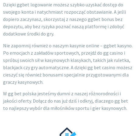
Dzięki ggbet logowanie możesz szybko uzyskać dostęp do
swojego konta i natychmiast rozpocząć obstawianie. A jeśli
dopiero zaczynasz, skorzystaj z naszego ggbet bonus bez
depozytu, aby bez ryzyka poznać naszą platformę i zdobyć
dodatkowe środki do gry.
Nie zapomnij również o naszym kasynie online – ggbet kasyno.
Po emocjach z zakładów sportowych, przejdź do gg casino i
spróbuj swoich sił w kasynowych klasykach, takich jak ruletka,
blackjack czy gry automatyczne. A dzięki gg bet casino możesz
cieszyć się również bonusami specjalnie przygotowanymi dla
graczy kasynowych.
W gg bet polska jesteśmy dumni z naszej różnorodności i
jakości oferty. Dołącz do nas już dziś i odkryj, dlaczego gg bet
to najlepszy wybór dla miłośników sportu i gier kasynowych.