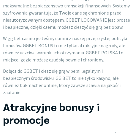
maksymalne bezpieczeństwo transakcji finansowych. Systemy
szyfrowania gwarantują, że Twoje dane są chronione przed
nieautoryzowanym dostępem. GGBET LOGOWANIE jest proste
i bezpieczne, dzięki czemu możesz cieszyć się grą bez obaw.
W gg bet casino jesteśmy dumni z naszej przejrzystej polityki
bonusów. GGBET BONUS to nie tylko atrakcyjne nagrody, ale
również uczciwe warunki ich otrzymania. GGBET POLSKA to
miejsce, gdzie możesz czuć się pewnie i chroniony.
Dołącz do GGBET i ciesz się grą w pełni legalnym i
bezpiecznym środowisku. GG BET to nie tylko kasyno, ale
również bukmacher online, który zawsze stawia na jakość i
zaufanie.
Atrakcyjne bonusy i
promocje