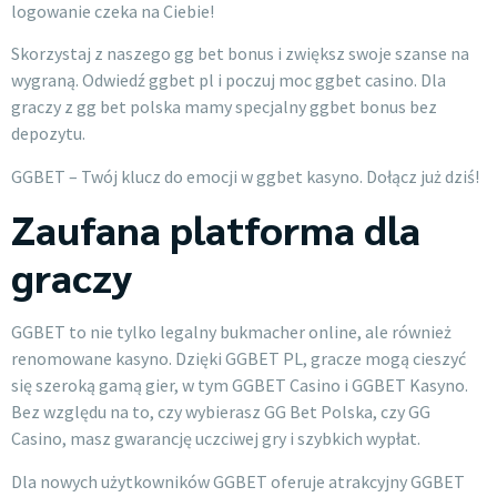
logowanie czeka na Ciebie!
Skorzystaj z naszego gg bet bonus i zwiększ swoje szanse na
wygraną. Odwiedź ggbet pl i poczuj moc ggbet casino. Dla
graczy z gg bet polska mamy specjalny ggbet bonus bez
depozytu.
GGBET – Twój klucz do emocji w ggbet kasyno. Dołącz już dziś!
Zaufana platforma dla
graczy
GGBET to nie tylko legalny bukmacher online, ale również
renomowane kasyno. Dzięki GGBET PL, gracze mogą cieszyć
się szeroką gamą gier, w tym GGBET Casino i GGBET Kasyno.
Bez względu na to, czy wybierasz GG Bet Polska, czy GG
Casino, masz gwarancję uczciwej gry i szybkich wypłat.
Dla nowych użytkowników GGBET oferuje atrakcyjny GGBET