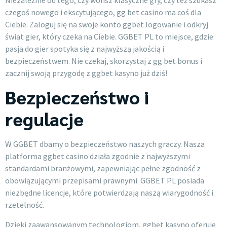
czegoś nowego i ekscytującego, gg bet casino ma coś dla
Ciebie. Zaloguj się na swoje konto ggbet logowanie i odkryj
świat gier, który czeka na Ciebie. GGBET PL to miejsce, gdzie
pasja do gier spotyka się z najwyższą jakością i
bezpieczeństwem. Nie czekaj, skorzystaj z gg bet bonus i
zacznij swoją przygodę z ggbet kasyno już dziś!
Bezpieczeństwo i
regulacje
W GGBET dbamy o bezpieczeństwo naszych graczy. Nasza
platforma ggbet casino działa zgodnie z najwyższymi
standardami branżowymi, zapewniając pełne zgodność z
obowiązującymi przepisami prawnymi. GGBET PL posiada
niezbędne licencje, które potwierdzają naszą wiarygodność i
rzetelność.
Dzięki zaawansowanym technologiom, ggbet kasyno oferuje