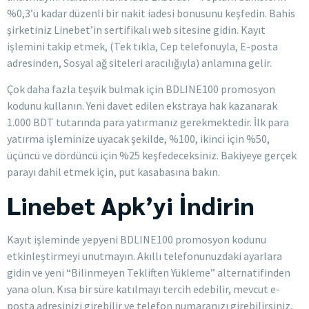
%0,3’ü kadar düzenli bir nakit iadesi bonusunu keşfedin. Bahis
şirketiniz Linebet’in sertifikalı web sitesine gidin. Kayıt
işlemini takip etmek, (Tek tıkla, Cep telefonuyla, E-posta
adresinden, Sosyal ağ siteleri aracılığıyla) anlamına gelir.
Çok daha fazla teşvik bulmak için BDLINE100 promosyon
kodunu kullanın. Yeni davet edilen ekstraya hak kazanarak
1.000 BDT tutarında para yatırmanız gerekmektedir. İlk para
yatırma işleminize uyacak şekilde, %100, ikinci için %50,
üçüncü ve dördüncü için %25 keşfedeceksiniz. Bakiyeye gerçek
parayı dahil etmek için, put kasabasına bakın.
Linebet Apk’yi İndirin
Kayıt işleminde yepyeni BDLINE100 promosyon kodunu
etkinleştirmeyi unutmayın. Akıllı telefonunuzdaki ayarlara
gidin ve yeni “Bilinmeyen Tekliften Yükleme” alternatifinden
yana olun. Kısa bir süre katılmayı tercih edebilir, mevcut e-
posta adresinizi girebilir ve telefon numaranızı girebilirsiniz,