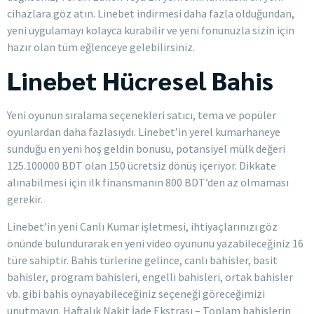
cihazlara göz atın. Linebet indirmesi daha fazla olduğundan,
yeni uygulamayı kolayca kurabilir ve yeni fonunuzla sizin için
hazır olan tüm eğlenceye gelebilirsiniz.
Linebet Hücresel Bahis
Yeni oyunun sıralama seçenekleri satıcı, tema ve popüler
oyunlardan daha fazlasıydı. Linebet’in yerel kumarhaneye
sunduğu en yeni hoş geldin bonusu, potansiyel mülk değeri
125.100000 BDT olan 150 ücretsiz dönüş içeriyor. Dikkate
alınabilmesi için ilk finansmanın 800 BDT’den az olmaması
gerekir.
Linebet’in yeni Canlı Kumar işletmesi, ihtiyaçlarınızı göz
önünde bulundurarak en yeni video oyununu yazabileceğiniz 16
türe sahiptir. Bahis türlerine gelince, canlı bahisler, basit
bahisler, program bahisleri, engelli bahisleri, ortak bahisler
vb. gibi bahis oynayabileceğiniz seçeneği göreceğimizi
unutmayın. Haftalık Nakit İade Ekstrası – Toplam bahislerin