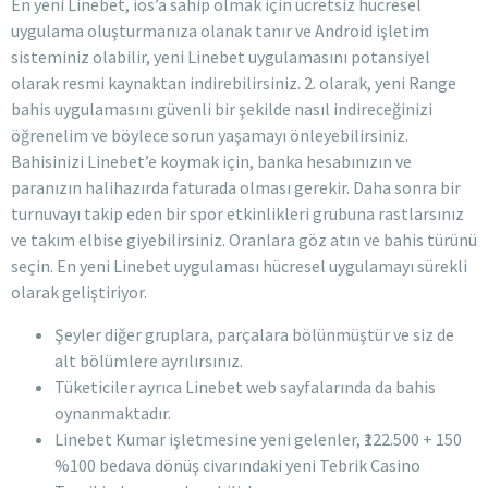
En yeni Linebet, ios’a sahip olmak için ücretsiz hücresel
uygulama oluşturmanıza olanak tanır ve Android işletim
sisteminiz olabilir, yeni Linebet uygulamasını potansiyel
olarak resmi kaynaktan indirebilirsiniz. 2. olarak, yeni Range
bahis uygulamasını güvenli bir şekilde nasıl indireceğinizi
öğrenelim ve böylece sorun yaşamayı önleyebilirsiniz.
Bahisinizi Linebet’e koymak için, banka hesabınızın ve
paranızın halihazırda faturada olması gerekir. Daha sonra bir
turnuvayı takip eden bir spor etkinlikleri grubuna rastlarsınız
ve takım elbise giyebilirsiniz. Oranlara göz atın ve bahis türünü
seçin. En yeni Linebet uygulaması hücresel uygulamayı sürekli
olarak geliştiriyor.
Şeyler diğer gruplara, parçalara bölünmüştür ve siz de
alt bölümlere ayrılırsınız.
Tüketiciler ayrıca Linebet web sayfalarında da bahis
oynanmaktadır.
Linebet Kumar işletmesine yeni gelenler, ₹122.500 + 150
%100 bedava dönüş civarındaki yeni Tebrik Casino