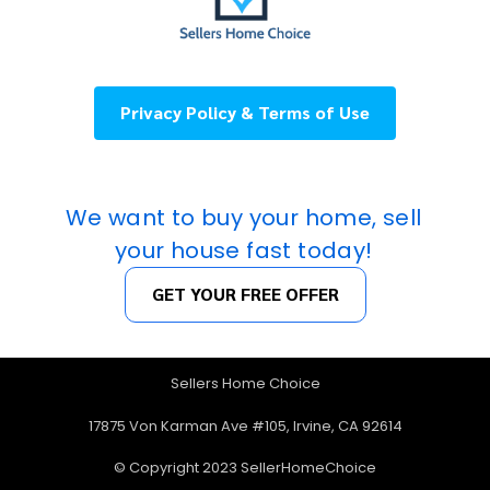
Privacy Policy & Terms of Use
We want to buy your home, sell
your house fast today!
GET YOUR FREE OFFER
Sellers Home Choice
17875 Von Karman Ave #105, Irvine, CA 92614
© Copyright 2023 SellerHomeChoice