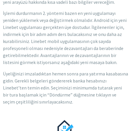
yeni arayüzü hakkında kısa vadeli bazı bilgiler vereceğim.
İşlemi durdurmanın 2. yöntemi bazen en yeni uygulamayı
yeniden yüklemek veya değiştirmek olmalıdır. Android için yeni
Linebet uygulaması gerçekten üye dostudur. İlgilenenler için,
indirmek için bir adım adım ders bulacaksınız ve onu daha az
kurabilirsiniz. Linebet mobil uygulamasının çok sayıda
profesyoneli olması nedeniyle dezavantajları da beraberinde
getirebilmektedir. Avantajlarının ve dezavantajlarının bir
listesini görmek istiyorsanız aşağıdaki yeni masaya bakın.
Üyeliğinizi imzaladıktan hemen sonra para yatırma kasabasına
gidin. Gerekli belgeleri göndererek banka hesabınızı
Linebet’ten temin edin. Seçiminizi minimumda tutarak yeni
bir tura başlamak için “Döndürme” düğmesine tıklayın ve
seçim çeşitliliğini sınırlayacaksınız.