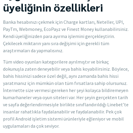
üyeliğinin özellikleri
Banka hesabınızı çekmek için Charge kartları, Neteller, UPI,
PayTm, Webmoney, EcoPayz ve Finest Money kullanabilirsiniz.
Kendi üyeliğinizden para ayırma işlemini gerçekleştirin.
Çekilecek miktarın yanı sıra değişimi için gerekli tüm
araştırmaları da yapmalısınız.
Tüm video oyunları kategorilere ayrılmıştır ve birkaç
dokunuşla zaten deneyebilir veya bahis koyabilirsiniz. Böylece,
bahis hissinizi sadece özel değil, aynı zamanda bahis hissi
yaratmanız için mümkün olan tüm fırsatlara sahip olursunuz.
İnternette size vermesi gereken her şeyi kolayca bildiremeyen
kumarhaneler veya oyun siteleri var. Her şeyin gerçekten tarih
ve sayfa değerlendirmesiyle birlikte sınıflandırıldığı Linebet’te
insanlar rahatlıkla faydalanabilir ve faydalanabilir. Pek çok
profil Android işletim sistemi ürünleriyle eğleniyor ve mobil
uygulamaları da çok seviyor.