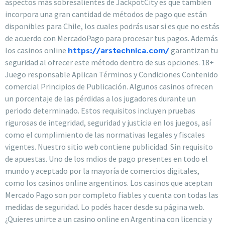
aspectos más sobresalientes de JackpotCity es que también
incorpora una gran cantidad de métodos de pago que están
disponibles para Chile, los cuales podrás usar si es que no estás
de acuerdo con MercadoPago para procesar tus pagos. Además
https://arstechnica.com/
los casinos online
garantizan tu
seguridad al ofrecer este método dentro de sus opciones. 18+
Juego responsable Aplican Términos y Condiciones Contenido
comercial Principios de Publicación. Algunos casinos ofrecen
un porcentaje de las pérdidas a los jugadores durante un
periodo determinado. Estos requisitos incluyen pruebas
rigurosas de integridad, seguridad y justicia en los juegos, así
como el cumplimiento de las normativas legales y fiscales
vigentes. Nuestro sitio web contiene publicidad. Sin requisito
de apuestas. Uno de los mdios de pago presentes en todo el
mundo y aceptado por la mayoría de comercios digitales,
como los casinos online argentinos. Los casinos que aceptan
Mercado Pago son por completo fiables y cuenta con todas las
medidas de seguridad. Lo podés hacer desde su página web.
¿Quieres unirte a un casino online en Argentina con licencia y