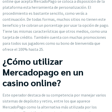
online que acepta MercadoPago se coloca a disposición de la
plataforma esta herramienta de personalización. El
procedimiento es bastante sencillo, como verás a
continuación. De todas formas, muchos sitios no tienen este
beneficio y te cobran un porcentaje por usar la opción de pago.
Tiene las mismas características que otros medios, como una
tarjeta de crédito. También cuenta con muchas promociones
para todos sus jugadores como su bono de bienvenida que
ofrece el 100% hasta 25.
¿Cómo utilizar
Mercadopago en un
casino online?
Este operador destaca de su competencia por manejar varios
sistemas de depósito y retiro, entre los que aparece
MercadoPago como la alternativa más utilizada por los