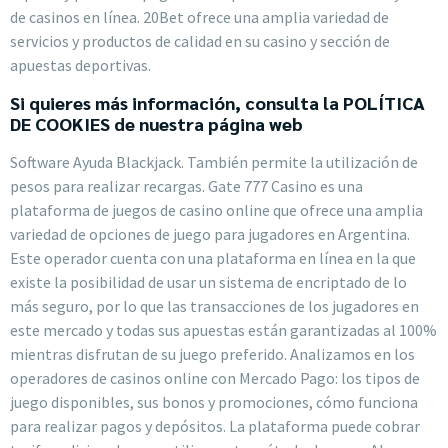
de casinos en línea. 20Bet ofrece una amplia variedad de
servicios y productos de calidad en su casino y sección de
apuestas deportivas.
Si quieres más información, consulta la POLÍTICA
DE COOKIES de nuestra página web
Software Ayuda Blackjack. También permite la utilización de
pesos para realizar recargas. Gate 777 Casino es una
plataforma de juegos de casino online que ofrece una amplia
variedad de opciones de juego para jugadores en Argentina.
Este operador cuenta con una plataforma en línea en la que
existe la posibilidad de usar un sistema de encriptado de lo
más seguro, por lo que las transacciones de los jugadores en
este mercado y todas sus apuestas están garantizadas al 100%
mientras disfrutan de su juego preferido. Analizamos en los
operadores de casinos online con Mercado Pago: los tipos de
juego disponibles, sus bonos y promociones, cómo funciona
para realizar pagos y depósitos. La plataforma puede cobrar