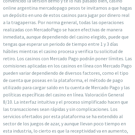
convencido la versión demo y te lo has pasado bien, casino
online argentina mercadopago pesos te invitamos a que hagas
un depósito en uno de estos casinos para jugar por dinero real
a la tragaperras. Por norma general, todas las operaciones
realizadas con MercadoPago se hacen efectivas de manera
inmediata, aunque dependiendo del casino elegido, puede que
tengas que esperar un periodo de tiempo entre 1 y 3 días
hábiles mientras el casino procesa y verifica tu solicitud de
retiro. Los casinos con Mercado Pago podrán poner límites. Las
comisiones aplicadas en los casinos en línea con Mercado Pago
pueden variar dependiendo de diversos factores, como el tipo
de cuenta que poseas en la plataforma, el método de pago
utilizado para cargar saldo en tu cuenta de Mercado Pago y las
políticas específicas del casino en línea. Valoración General
8/10. La interfaz intuitiva y el proceso simplificado hacen que
las transacciones sean rápidas y sin complicaciones. Los
servicios ofertados por esta plataforma se ha extendido al
sector de los juegos de azar, y aunque llevan poco tiempo en
esta industria, lo cierto es que la receptividad va en aumento,