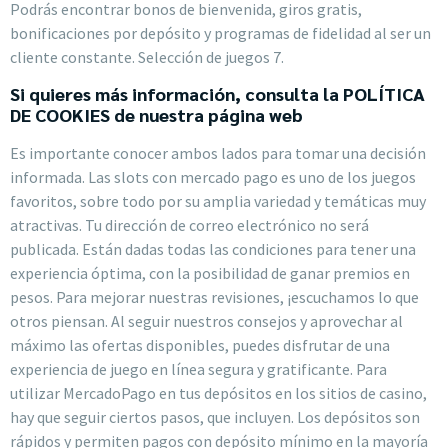
Podrás encontrar bonos de bienvenida, giros gratis,
bonificaciones por depósito y programas de fidelidad al ser un
cliente constante. Selección de juegos 7.
Si quieres más información, consulta la POLÍTICA
DE COOKIES de nuestra página web
Es importante conocer ambos lados para tomar una decisión
informada. Las slots con mercado pago es uno de los juegos
favoritos, sobre todo por su amplia variedad y temáticas muy
atractivas. Tu dirección de correo electrónico no será
publicada. Están dadas todas las condiciones para tener una
experiencia óptima, con la posibilidad de ganar premios en
pesos. Para mejorar nuestras revisiones, ¡escuchamos lo que
otros piensan. Al seguir nuestros consejos y aprovechar al
máximo las ofertas disponibles, puedes disfrutar de una
experiencia de juego en línea segura y gratificante. Para
utilizar MercadoPago en tus depósitos en los sitios de casino,
hay que seguir ciertos pasos, que incluyen. Los depósitos son
rápidos y permiten pagos con depósito mínimo en la mayoría