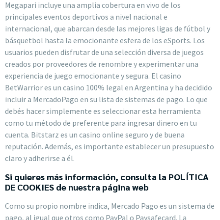
Megapari incluye una amplia cobertura en vivo de los
principales eventos deportivos a nivel nacional e
internacional, que abarcan desde las mejores ligas de fútbol y
básquetbol hasta la emocionante esfera de los eSports. Los
usuarios pueden disfrutar de una selección diversa de juegos
creados por proveedores de renombre y experimentar una
experiencia de juego emocionante y segura. El casino
BetWarrior es un casino 100% legal en Argentina y ha decidido
incluir a MercadoPago en su lista de sistemas de pago. Lo que
debés hacer simplemente es seleccionar esta herramienta
como tu método de preferente para ingresar dinero en tu
cuenta. Bitstarz es un casino online seguro y de buena
reputación. Además, es importante establecer un presupuesto
claro y adherirse a él.
Si quieres más información, consulta la POLÍTICA
DE COOKIES de nuestra página web
Como su propio nombre indica, Mercado Pago es un sistema de
pago, al igual que otros como PayPal o Paysafecard. La