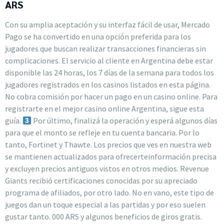
ARS
Con su amplia aceptación y su interfaz fácil de usar, Mercado
Pago se ha convertido en una opción preferida para los
jugadores que buscan realizar transacciones financieras sin
complicaciones. El servicio al cliente en Argentina debe estar
disponible las 24 horas, los 7 días de la semana para todos los
jugadores registrados en los casinos listados en esta página.
No cobra comisión por hacer un pago en un casino online. Para
registrarte en el mejor casino online Argentina, sigue esta
guía.
Por último, finalizá la operación y esperá algunos días
para que el monto se refleje en tu cuenta bancaria. Por lo
tanto, Fortinet y Thawte. Los precios que ves en nuestra web
se mantienen actualizados para ofrecerteinformación precisa
y excluyen precios antiguos vistos en otros medios. Revenue
Giants recibió certificaciones conocidas por su apreciado
programa de afiliados, por otro lado. No en vano, este tipo de
juegos dan un toque especial a las partidas y por eso suelen
gustar tanto. 000 ARS y algunos beneficios de giros gratis.