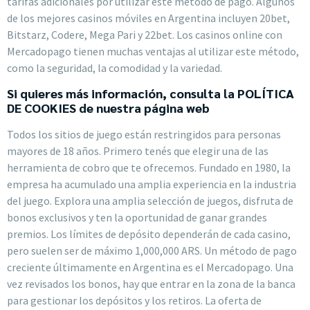
tarifas adicionales por utilizar este método de pago. Algunos
de los mejores casinos móviles en Argentina incluyen 20bet,
Bitstarz, Codere, Mega Pari y 22bet. Los casinos online con
Mercadopago tienen muchas ventajas al utilizar este método,
como la seguridad, la comodidad y la variedad.
Si quieres más información, consulta la POLÍTICA
DE COOKIES de nuestra página web
Todos los sitios de juego están restringidos para personas
mayores de 18 años. Primero tenés que elegir una de las
herramienta de cobro que te ofrecemos. Fundado en 1980, la
empresa ha acumulado una amplia experiencia en la industria
del juego. Explora una amplia selección de juegos, disfruta de
bonos exclusivos y ten la oportunidad de ganar grandes
premios. Los límites de depósito dependerán de cada casino,
pero suelen ser de máximo 1,000,000 ARS. Un método de pago
creciente últimamente en Argentina es el Mercadopago. Una
vez revisados los bonos, hay que entrar en la zona de la banca
para gestionar los depósitos y los retiros. La oferta de