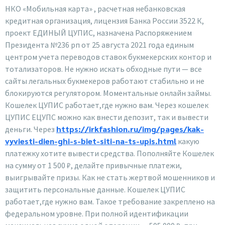
НКО «Мобильная карта» , расчетная небанковская
кредитная организация, лицензия Банка России 3522 К,
проект ЕДИНЫЙ ЦУПИС, назначена Распоряжением
Президента №236 рп от 25 августа 2021 года единым
центром учета переводов ставок букмекерских контор и
тотализаторов. Не нужно искать обходные пути — все
сайты легальных букмекеров работают стабильно и не
блокируются регулятором. Моментальные онлайн займы.
Кошелек ЦУПИС работает,где нужно вам. Через кошелек
ЦУПИС ЕЦУПС можно как внести депозит, так и вывести
https://irkfashion.ru/img/pages/kak-
деньги. Через
vyviesti-dien-ghi-s-biet-siti-na-ts-upis.html
какую
платежку хотите вывести средства. Пополняйте Кошелек
на сумму от 1 500 ₽, делайте привычные платежи,
выигрывайте призы. Как не стать жертвой мошенников и
защитить персональные данные. Кошелек ЦУПИС
работает,где нужно вам. Такое требование закреплено на
федеральном уровне. При полной идентификации