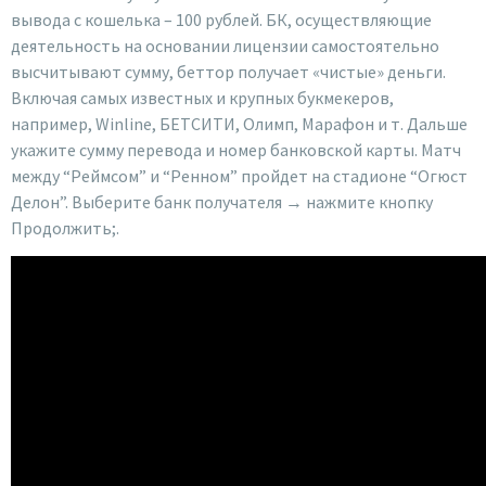
вывода с кошелька – 100 рублей. БК, осуществляющие
деятельность на основании лицензии самостоятельно
высчитывают сумму, беттор получает «чистые» деньги.
Включая самых известных и крупных букмекеров,
например, Winline, БЕТСИТИ, Олимп, Марафон и т. Дальше
укажите сумму перевода и номер банковской карты. Матч
между “Реймсом” и “Ренном” пройдет на стадионе “Огюст
Делон”. Выберите банк получателя → нажмите кнопку
Продолжить;.