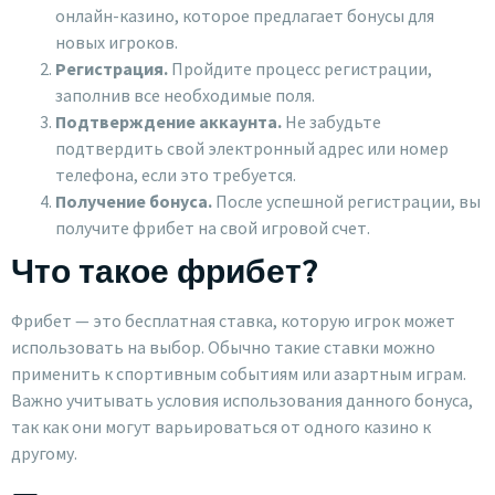
онлайн-казино, которое предлагает бонусы для
новых игроков.
Регистрация.
Пройдите процесс регистрации,
заполнив все необходимые поля.
Подтверждение аккаунта.
Не забудьте
подтвердить свой электронный адрес или номер
телефона, если это требуется.
Получение бонуса.
После успешной регистрации, вы
получите фрибет на свой игровой счет.
Что такое фрибет?
Фрибет — это бесплатная ставка, которую игрок может
использовать на выбор. Обычно такие ставки можно
применить к спортивным событиям или азартным играм.
Важно учитывать условия использования данного бонуса,
так как они могут варьироваться от одного казино к
другому.