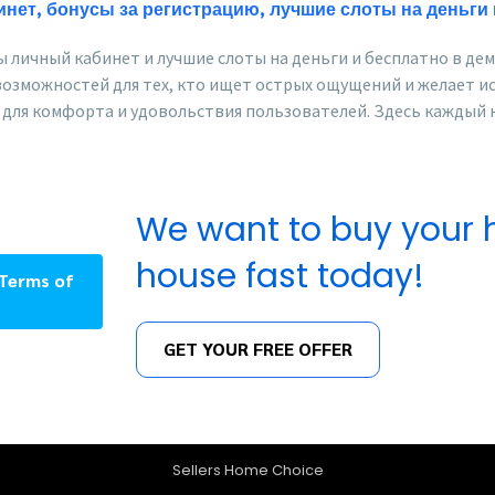
бинет, бонусы за регистрацию, лучшие слоты на деньги
ы личный кабинет и лучшие слоты на деньги и бесплатно в д
озможностей для тех, кто ищет острых ощущений и желает ис
 для комфорта и удовольствия пользователей. Здесь каждый 
We want to buy your h
house fast today!
 Terms of
GET YOUR FREE OFFER
Sellers Home Choice