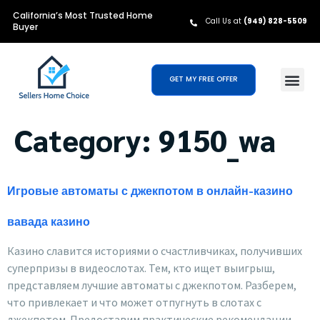
California’s Most Trusted Home
Call Us at
(949) 828-5509
Buyer
GET MY FREE OFFER
Category:
9150_wa
Игровые автоматы с джекпотом в онлайн-казино
вавада казино
Казино славится историями о счастливчиках, получивших
суперпризы в видеослотах. Тем, кто ищет выигрыш,
представляем лучшие автоматы с джекпотом. Разберем,
что привлекает и что может отпугнуть в слотах с
джекпотом. Предоставим практические рекомендации