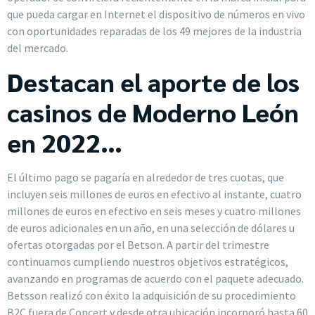
que pueda cargar en Internet el dispositivo de números en vivo
con oportunidades reparadas de los 49 mejores de la industria
del mercado.
Destacan el aporte de los
casinos de Moderno León
en 2022…
El último pago se pagaría en alrededor de tres cuotas, que
incluyen seis millones de euros en efectivo al instante, cuatro
millones de euros en efectivo en seis meses y cuatro millones
de euros adicionales en un año, en una selección de dólares u
ofertas otorgadas por el Betson. A partir del trimestre
continuamos cumpliendo nuestros objetivos estratégicos,
avanzando en programas de acuerdo con el paquete adecuado.
Betsson realizó con éxito la adquisición de su procedimiento
B2C fuera de Concert y desde otra ubicación incorporó hasta 60