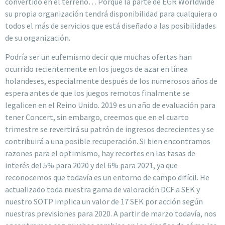
convertido en el terreno… Porque la parte de EGR Worldwide
su propia organización tendrá disponibilidad para cualquiera o
todos el más de servicios que está diseñado a las posibilidades
de su organización.
Podría ser un eufemismo decir que muchas ofertas han
ocurrido recientemente en los juegos de azar en línea
holandeses, especialmente después de los numerosos años de
espera antes de que los juegos remotos finalmente se
legalicen en el Reino Unido. 2019 es un año de evaluación para
tener Concert, sin embargo, creemos que en el cuarto
trimestre se revertirá su patrón de ingresos decrecientes y se
contribuirá a una posible recuperación. Si bien encontramos
razones para el optimismo, hay recortes en las tasas de
interés del 5% para 2020 y del 6% para 2021, ya que
reconocemos que todavía es un entorno de campo difícil. He
actualizado toda nuestra gama de valoración DCF a SEK y
nuestro SOTP implica un valor de 17 SEK por acción según
nuestras previsiones para 2020. A partir de marzo todavía, nos