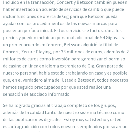
Incluido en la transacción, Concert y Betsson también pueden
haber insertado un acuerdo de servicios de cambio que puede
incluir funciones de oferta de Gig para que Betsson pueda
ayudar con los procedimientos de las nuevas marcas para
poseer un período inicial. Estos servicios se facturarán a los
precios y pueden incluir un personal adicional de 54 Gigas. Tras
un primer acuerdo en febrero, Betsson adquirió la filial de
Concert, Zecure Playing, por 33 millones de euros, además de 2
millones de euros como inversión para garantizar el permiso
de casino en línea en idioma extranjero de Gig. Gran parte de
nuestro personal había estado trabajando en casa y es posible
que, en el verdadero alma de ‘Usted a Betsson’, todos nosotros
hemos seguido preocupados por que usted realice una
sensación de asociado informado.
Se ha logrado gracias al trabajo completo de los grupos,
además de la calidad tanto de nuestro sistema técnico como
de las publicaciones digitales. Estoy muy satisfecho y usted
estará agradecido con todos nuestros empleados por su arduo