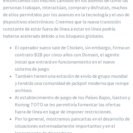
encontramos con muchos cambios en los diseños de cómo las
personas trabajan, interactúan, compran y disfrutan, muchos
de ellos permitidos por los avances en la tecnología y el uso de
dispositivos electrónicos. Creemos que la nueva transición
constante de estar fuera de línea a estar en línea podría
haberse acelerado debido a los bloqueos globales.
El operador sueco sale de Chicken, sin embargo, firma un
contrato B2B por cinco años con Domain, el agente
inicial que entrará en funcionamiento en el nuevo
sistema de juego.
También tienen una estación de envío de grupo mundial
y tendrás una comunidad de jackpot moderna que rompe
archivos.
Al establecimiento de juego de los Países Bajos, Gaston y
Koning TOTO se les permitiría fomentar las ofertas
fuera de línea en lugar de imponer restricciones.
Por lo general, mostramos pancartas en el desarrollo de
situaciones extremadamente importantes y en el
lanzamiento de dispositivos.