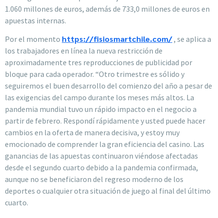
1.060 millones de euros, además de 733,0 millones de euros en
apuestas internas.
https://fisiosmartchile.com/
Por el momento
, se aplica a
los trabajadores en línea la nueva restricción de
aproximadamente tres reproducciones de publicidad por
bloque para cada operador. “Otro trimestre es sólido y
seguiremos el buen desarrollo del comienzo del año a pesar de
las exigencias del campo durante los meses más altos. La
pandemia mundial tuvo un rápido impacto en el negocio a
partir de febrero. Respondí rápidamente y usted puede hacer
cambios en la oferta de manera decisiva, y estoy muy
emocionado de comprender la gran eficiencia del casino. Las
ganancias de las apuestas continuaron viéndose afectadas
desde el segundo cuarto debido a la pandemia confirmada,
aunque no se beneficiaron del regreso moderno de los
deportes o cualquier otra situación de juego al final del último
cuarto.