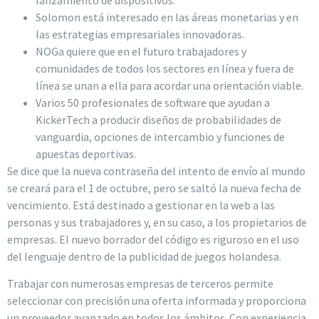
Solomon está interesado en las áreas monetarias y en
las estrategias empresariales innovadoras.
NOGa quiere que en el futuro trabajadores y
comunidades de todos los sectores en línea y fuera de
línea se unan a ella para acordar una orientación viable.
Varios 50 profesionales de software que ayudan a
KickerTech a producir diseños de probabilidades de
vanguardia, opciones de intercambio y funciones de
apuestas deportivas.
Se dice que la nueva contraseña del intento de envío al mundo
se creará para el 1 de octubre, pero se saltó la nueva fecha de
vencimiento. Está destinado a gestionar en la web a las
personas y sus trabajadores y, en su caso, a los propietarios de
empresas. El nuevo borrador del código es riguroso en el uso
del lenguaje dentro de la publicidad de juegos holandesa.
Trabajar con numerosas empresas de terceros permite
seleccionar con precisión una oferta informada y proporciona
un proveedor avanzado en todos los ámbitos. Con experiencia