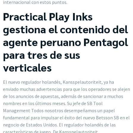
internacional con estos puntos.
Practical Play Inks
gestiona el contenido del
agente peruano Pentagol
para tres de sus
verticales
El nuevo regulador holandés, Kansspelautoriteit, ya ha
enviado muchas advertencias para que los operadores se alejen
de los anuncios de apuestas, además de sancionar a muchos
nombres en los últimos meses. Su jefe de SB Tool
Management Todos nosotros desempeñamos un papel
fundamental para impulsar el éxito del nuevo Betsson SB en el
negocio de Estados Unidos. El regulador holandés de las
características de juego, De Kansspelautoriteit,