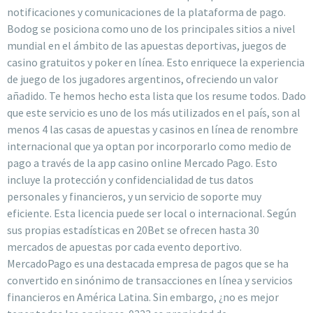
notificaciones y comunicaciones de la plataforma de pago.
Bodog se posiciona como uno de los principales sitios a nivel
mundial en el ámbito de las apuestas deportivas, juegos de
casino gratuitos y poker en línea. Esto enriquece la experiencia
de juego de los jugadores argentinos, ofreciendo un valor
añadido. Te hemos hecho esta lista que los resume todos. Dado
que este servicio es uno de los más utilizados en el país, son al
menos 4 las casas de apuestas y casinos en línea de renombre
internacional que ya optan por incorporarlo como medio de
pago a través de la app casino online Mercado Pago. Esto
incluye la protección y confidencialidad de tus datos
personales y financieros, y un servicio de soporte muy
eficiente. Esta licencia puede ser local o internacional. Según
sus propias estadísticas en 20Bet se ofrecen hasta 30
mercados de apuestas por cada evento deportivo.
MercadoPago es una destacada empresa de pagos que se ha
convertido en sinónimo de transacciones en línea y servicios
financieros en América Latina. Sin embargo, ¿no es mejor