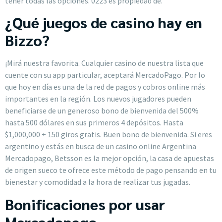
tener todas las opciones. 0223 es propiedad de.
¿Qué juegos de casino hay en
Bizzo?
¡Mirá nuestra favorita. Cualquier casino de nuestra lista que
cuente con su app particular, aceptará MercadoPago. Por lo
que hoy en día es una de la red de pagos y cobros online más
importantes en la región. Los nuevos jugadores pueden
beneficiarse de un generoso bono de bienvenida del 500%
hasta 500 dólares en sus primeros 4 depósitos. Hasta
$1,000,000 + 150 giros gratis. Buen bono de bienvenida. Si eres
argentino y estás en busca de un casino online Argentina
Mercadopago, Betsson es la mejor opción, la casa de apuestas
de origen sueco te ofrece este método de pago pensando en tu
bienestar y comodidad a la hora de realizar tus jugadas.
Bonificaciones por usar
Mercadopago