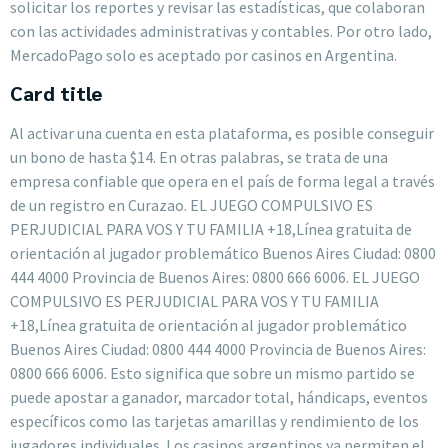
solicitar los reportes y revisar las estadísticas, que colaboran
con las actividades administrativas y contables. Por otro lado,
MercadoPago solo es aceptado por casinos en Argentina.
Card title
Al activar una cuenta en esta plataforma, es posible conseguir
un bono de hasta $14. En otras palabras, se trata de una
empresa confiable que opera en el país de forma legal a través
de un registro en Curazao. EL JUEGO COMPULSIVO ES
PERJUDICIAL PARA VOS Y TU FAMILIA +18,Línea gratuita de
orientación al jugador problemático Buenos Aires Ciudad: 0800
444 4000 Provincia de Buenos Aires: 0800 666 6006. EL JUEGO
COMPULSIVO ES PERJUDICIAL PARA VOS Y TU FAMILIA
+18,Línea gratuita de orientación al jugador problemático
Buenos Aires Ciudad: 0800 444 4000 Provincia de Buenos Aires:
0800 666 6006. Esto significa que sobre un mismo partido se
puede apostar a ganador, marcador total, hándicaps, eventos
específicos como las tarjetas amarillas y rendimiento de los
jugadores individuales. Los casinos argentinos ya permiten el