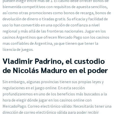
pueden elegir entre más de 1. El casino debe ofrecer bonos de
bienvenida competitivos con requisitos de apuesta sencillos,
así como otras promociones como bonos de recarga, bonos de
devolución de dinero o tiradas gratis. Su eficacia y facilidad de
uso lo han convertido en una opción de confianza a nivel
regional y más allá de las fronteras nacionales. Jugar en los
casinos Argentinos que ofrecen Mercado Pago son los casinos
mas confiables de Argentina, ya que tienen que tener la
licencia de juegos.
Vladimir Padrino, el custodio
de Nicolás Maduro en el poder
Sin embargo, algunas provincias tienen sus propias leyes y
regulaciones en el juego online. En esta sección
profundizaremos en uno de los beneficios más buscados a la
hora de elegir dónde jugar en los casinos online con
MercadoPago. Correo electrónico válido: Necesitarás tener una
dirección de correo electrónico válida para poder recibir