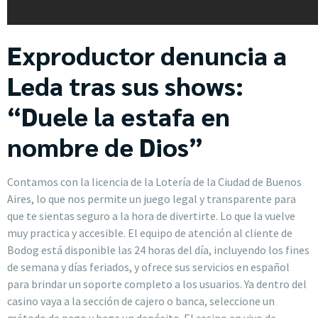
Exproductor denuncia a
Leda tras sus shows:
“Duele la estafa en
nombre de Dios”
Contamos con la licencia de la Lotería de la Ciudad de Buenos
Aires, lo que nos permite un juego legal y transparente para
que te sientas seguro a la hora de divertirte. Lo que la vuelve
muy practica y accesible. El equipo de atención al cliente de
Bodog está disponible las 24 horas del día, incluyendo los fines
de semana y días feriados, y ofrece sus servicios en español
para brindar un soporte completo a los usuarios. Ya dentro del
casino vaya a la sección de cajero o banca, seleccione un
método de pago y haga un depósito. El casino en vivo de