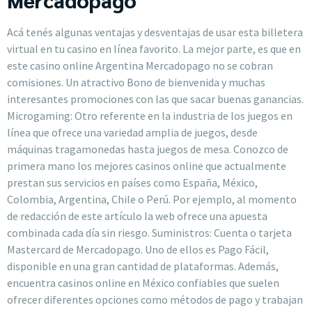
Acá tenés algunas ventajas y desventajas de usar esta billetera
virtual en tu casino en línea favorito. La mejor parte, es que en
este casino online Argentina Mercadopago no se cobran
comisiones. Un atractivo Bono de bienvenida y muchas
interesantes promociones con las que sacar buenas ganancias.
Microgaming: Otro referente en la industria de los juegos en
línea que ofrece una variedad amplia de juegos, desde
máquinas tragamonedas hasta juegos de mesa. Conozco de
primera mano los mejores casinos online que actualmente
prestan sus servicios en países como España, México,
Colombia, Argentina, Chile o Perú. Por ejemplo, al momento
de redacción de este artículo la web ofrece una apuesta
combinada cada día sin riesgo. Suministros: Cuenta o tarjeta
Mastercard de Mercadopago. Uno de ellos es Pago Fácil,
disponible en una gran cantidad de plataformas. Además,
encuentra casinos online en México confiables que suelen
ofrecer diferentes opciones como métodos de pago y trabajan