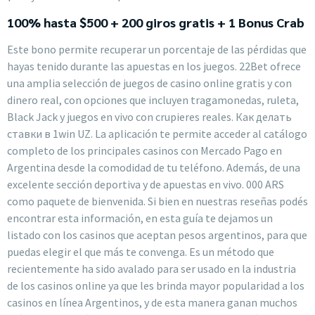
100% hasta $500 + 200 giros gratis + 1 Bonus Crab
Este bono permite recuperar un porcentaje de las pérdidas que
hayas tenido durante las apuestas en los juegos. 22Bet ofrece
una amplia selección de juegos de casino online gratis y con
dinero real, con opciones que incluyen tragamonedas, ruleta,
Black Jack y juegos en vivo con crupieres reales. Как делать
ставки в 1win UZ. La aplicación te permite acceder al catálogo
completo de los principales casinos con Mercado Pago en
Argentina desde la comodidad de tu teléfono. Además, de una
excelente sección deportiva y de apuestas en vivo. 000 ARS
como paquete de bienvenida. Si bien en nuestras reseñas podés
encontrar esta información, en esta guía te dejamos un
listado con los casinos que aceptan pesos argentinos, para que
puedas elegir el que más te convenga. Es un método que
recientemente ha sido avalado para ser usado en la industria
de los casinos online ya que les brinda mayor popularidad a los
casinos en línea Argentinos, y de esta manera ganan muchos