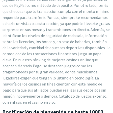
uso de PayPal como método de depósito. Por otro lado, tenés
que chequear que tu transacción cumpla con el monto mínimo
requerido para transferir. Por eso, siempre te recomendamos
echarle un vistazo a esta sección, ya que podrás llevarte gratas
sorpresas en sus mesas y transmisiones en directo. Además, se
identifican los niveles de seguridad de cada sala, información
sobre las licencias, los bonos y, en caso de haberlas, también
de la variedad y cantidad de apuestas deportivas disponibles. La
comodidad de las transacciones financieras juega un papel
clave. En nuestro ránking de mejores casinos online que
aceptan Mercado Pago, se destacan juegos como las
tragamonedas por su gran variedad, donde muchísimos
jugadores exigen que tengan lo último en tecnología. La
mayoría de los casinos en línea cuentan con este medio de
pago para que sus afiliados puedan realizar sus depósitos sin
ningún inconveniente o demora. Catálogo de juegos extenso,
con énfasis en el casino en vivo.
Bonificación de bienvenida de hasta 10000