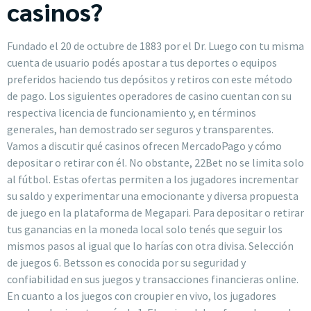
casinos?
Fundado el 20 de octubre de 1883 por el Dr. Luego con tu misma
cuenta de usuario podés apostar a tus deportes o equipos
preferidos haciendo tus depósitos y retiros con este método
de pago. Los siguientes operadores de casino cuentan con su
respectiva licencia de funcionamiento y, en términos
generales, han demostrado ser seguros y transparentes.
Vamos a discutir qué casinos ofrecen MercadoPago y cómo
depositar o retirar con él. No obstante, 22Bet no se limita solo
al fútbol. Estas ofertas permiten a los jugadores incrementar
su saldo y experimentar una emocionante y diversa propuesta
de juego en la plataforma de Megapari. Para depositar o retirar
tus ganancias en la moneda local solo tenés que seguir los
mismos pasos al igual que lo harías con otra divisa. Selección
de juegos 6. Betsson es conocida por su seguridad y
confiabilidad en sus juegos y transacciones financieras online.
En cuanto a los juegos con croupier en vivo, los jugadores