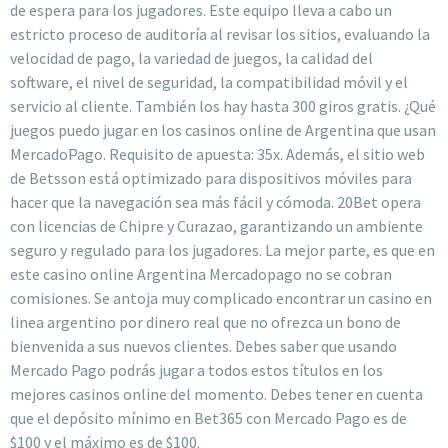
de espera para los jugadores. Este equipo lleva a cabo un
estricto proceso de auditoría al revisar los sitios, evaluando la
velocidad de pago, la variedad de juegos, la calidad del
software, el nivel de seguridad, la compatibilidad móvil y el
servicio al cliente. También los hay hasta 300 giros gratis. ¿Qué
juegos puedo jugar en los casinos online de Argentina que usan
MercadoPago. Requisito de apuesta: 35x. Además, el sitio web
de Betsson está optimizado para dispositivos móviles para
hacer que la navegación sea más fácil y cómoda. 20Bet opera
con licencias de Chipre y Curazao, garantizando un ambiente
seguro y regulado para los jugadores. La mejor parte, es que en
este casino online Argentina Mercadopago no se cobran
comisiones. Se antoja muy complicado encontrar un casino en
linea argentino por dinero real que no ofrezca un bono de
bienvenida a sus nuevos clientes. Debes saber que usando
Mercado Pago podrás jugar a todos estos títulos en los
mejores casinos online del momento. Debes tener en cuenta
que el depósito mínimo en Bet365 con Mercado Pago es de
$100 y el máximo es de $100.