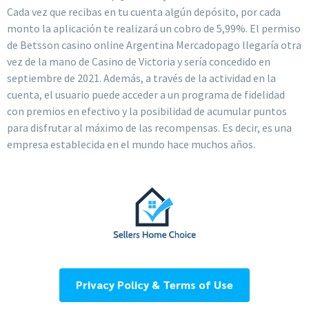
Cada vez que recibas en tu cuenta algún depósito, por cada
monto la aplicación te realizará un cobro de 5,99%. El permiso
de Betsson casino online Argentina Mercadopago llegaría otra
vez de la mano de Casino de Victoria y sería concedido en
septiembre de 2021. Además, a través de la actividad en la
cuenta, el usuario puede acceder a un programa de fidelidad
con premios en efectivo y la posibilidad de acumular puntos
para disfrutar al máximo de las recompensas. Es decir, es una
empresa establecida en el mundo hace muchos años.
Privacy Policy & Terms of Use