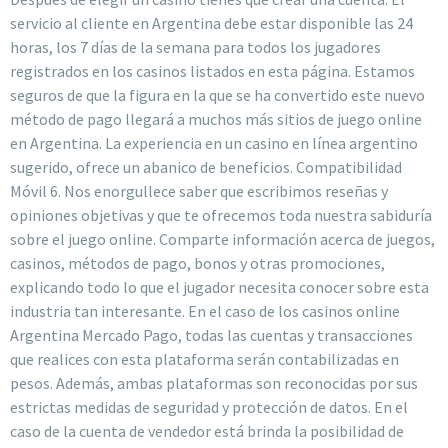
servicio al cliente en Argentina debe estar disponible las 24
horas, los 7 días de la semana para todos los jugadores
registrados en los casinos listados en esta página. Estamos
seguros de que la figura en la que se ha convertido este nuevo
método de pago llegará a muchos más sitios de juego online
en Argentina. La experiencia en un casino en línea argentino
sugerido, ofrece un abanico de beneficios. Compatibilidad
Móvil 6. Nos enorgullece saber que escribimos reseñas y
opiniones objetivas y que te ofrecemos toda nuestra sabiduría
sobre el juego online. Comparte información acerca de juegos,
casinos, métodos de pago, bonos y otras promociones,
explicando todo lo que el jugador necesita conocer sobre esta
industria tan interesante. En el caso de los casinos online
Argentina Mercado Pago, todas las cuentas y transacciones
que realices con esta plataforma serán contabilizadas en
pesos. Además, ambas plataformas son reconocidas por sus
estrictas medidas de seguridad y protección de datos. En el
caso de la cuenta de vendedor está brinda la posibilidad de