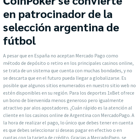
en patrocinador de la
selección argentina de
fútbol
A pesar que en España no aceptan Mercado Pago como
método de depósito o retiro en los principales casinos online,
se trata de un sistema que cuenta con muchas bondades, y no
se descarta que en el futuro pueda llegar a globalizarse. Es
posible que algunos sitios enumerados en nuestro sitio web no
estén disponibles en su región. Para los deportes 1xBet ofrece
un bono de bienvenida menos generoso pero igualmente
atractivo par alos apostadores. ¿Cuán rápido es la atención al
cliente en los casinos online de Argentina con MercadoPago. A
la hora de realizar el pago, lo único que debes tener en cuenta
es que debes seleccionar si deseas pagar en efectivo o en
cuotas con la tarjeta de crédito. Gracias a MercadoPago, se