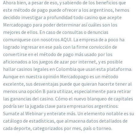
Ahora bien, a pesar de eso, y sabiendo de los beneficios que
este método de pago puede ofrecer a los argentinos, hemos
decidido investigar a profundidad todo casino que acepte
Mercadopago para poder determinar así cuáles son los
mejores de ellos. En caso de consultas o denuncias
comuniquese con nosotros AQUI. La empresa de a poco ha
logrado ingresar en ese país con la firme convicción de
convertirse en el método de pago más usado por los
aficionados a los juegos de azar por internet, y es posible
hallar casinos legales en Colombia que usan esta plataforma.
Aunque en nuestra opinión Mercadopago es un método
excelente, sus desventajas puede que quieran hacerte tener al
menos una opción B para utilizar, especialmente para retirar
las ganancias del casino. Cómo el nuevo blanqueo de capitales
podría ser la jugada clave para empresarios argentinos:
Sumate al Webinar y enterate más. Un elemento notable es su
catálogo de estadísticas, que almacena datos detallados de
cada deporte, categorizados por mes, país o torneo.