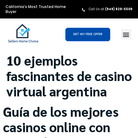
California’s Most Trusted Home
Call Us at
(949) 828-5509
Buyer
GET MY FREE OFFER
10 ejemplos
fascinantes de casino
virtual argentina
Guía de los mejores
casinos online con